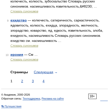
колючесть, колкость, зубоскальство Словарь русских
синонимов. насмешливость язвительность,&#8230; …
Словарь синонимов
ехидство
— колючесть, сатиричность, саркастичность,
9
ядовитость, колкость, ехидца, злорадность, желчность,
злорадство, коварство, яд, едкость, язвительность, злоба,
ехидность, насмешливость Словарь русских синонимов.
ехидство см. насмешливость …
Словарь синонимов
ирония
— См …
10
Словарь синонимов
Страницы
Следующая
→
1
2
3
4
© Академик, 2000-2026
18+
Обратная связь:
Техподдержка
,
Реклама на сайте
👣 Путешествия