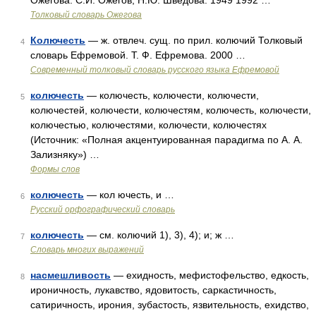
Ожегова. С.И. Ожегов, Н.Ю. Шведова. 1949 1992 …
Толковый словарь Ожегова
Колючесть
— ж. отвлеч. сущ. по прил. колючий Толковый
4
словарь Ефремовой. Т. Ф. Ефремова. 2000 …
Современный толковый словарь русского языка Ефремовой
колючесть
— колючесть, колючести, колючести,
5
колючестей, колючести, колючестям, колючесть, колючести,
колючестью, колючестями, колючести, колючестях
(Источник: «Полная акцентуированная парадигма по А. А.
Зализняку») …
Формы слов
колючесть
— кол ючесть, и …
6
Русский орфографический словарь
колючесть
— см. колючий 1), 3), 4); и; ж …
7
Словарь многих выражений
насмешливость
— ехидность, мефистофельство, едкость,
8
ироничность, лукавство, ядовитость, саркастичность,
сатиричность, ирония, зубастость, язвительность, ехидство,